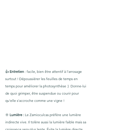
👍 
Entretien
 : facile, bien être attentif à l'arrosage 
surtout ! Dépoussiérer les feuilles de temps en 
temps pour améliorer la photosynthèse :)  Donne-lui 
de quoi grimper, être suspendue ou courir pour 
qu'elle s'accroche comme une vigne ! 
🌞 
Lumière :
 Le Zamioculcas préfère une lumière 
indirecte vive. Il tolère aussi la lumière faible mais sa 
croissance sera plus lente. Évite la lumière directe 