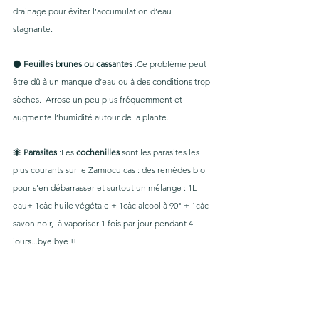
drainage pour éviter l’accumulation d’eau 
stagnante. 
⚫️ 
Feuilles brunes ou cassantes
 :Ce problème peut 
être dû à un manque d’eau ou à des conditions trop 
sèches.  Arrose un peu plus fréquemment et 
augmente l’humidité autour de la plante. 
🐜 
Parasites
 :Les 
cochenilles
 sont les parasites les 
plus courants sur le Zamioculcas : des remèdes bio 
pour s'en débarrasser et surtout un mélange : 1L 
eau+ 1càc huile végétale + 1càc alcool à 90° + 1càc  
savon noir,  à vaporiser 1 fois par jour pendant 4 
jours...bye bye !! 