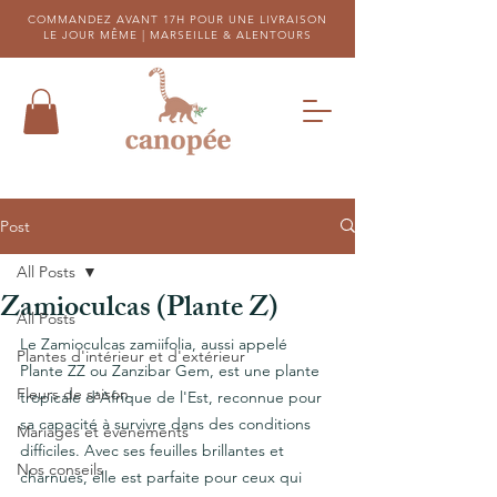
COMMANDEZ AVANT 17H POUR UNE LIVRAISON
LE JOUR MÊME |
MARSEILLE & ALENTOURS
Post
All Posts
Zamioculcas (Plante Z)
All Posts
Le Zamioculcas zamiifolia, aussi appelé 
Plantes d'intérieur et d'extérieur
Plante ZZ ou Zanzibar Gem, est une plante 
Fleurs de saison
tropicale d'Afrique de l'Est, reconnue pour 
sa capacité à survivre dans des conditions 
Mariages et évènements
difficiles. Avec ses feuilles brillantes et 
Nos conseils
charnues, elle est parfaite pour ceux qui 