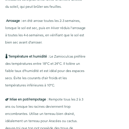
du soleil, qui peut brûler ses feuilles.
 Arrosage : 
en été arrose toutes les 2-3 semaines, 
lorsque le sol est sec, puis en Hiver réduis l’arrosage 
à toutes les 4-6 semaines, en vérifiant que le sol est 
bien sec avant d’arroser.
🌡 Température et humidité 
: Le Zamioculcas préfère 
des températures entre 18°C et 24°C. Il tolère un 
faible taux d'humidité et est idéal pour des espaces 
secs. Évite les courants d'air froids et les 
températures inférieures à 10°C.
🌿 Mise en pot/rempotage
 : Rempote tous les 2 à 3 
ans ou lorsque les racines deviennent trop 
encombrantes. Utilise un terreau bien drainé, 
idéalement un terreau pour Aracées ou cactus. 
Assure-toi que ton pot possède des trous de 