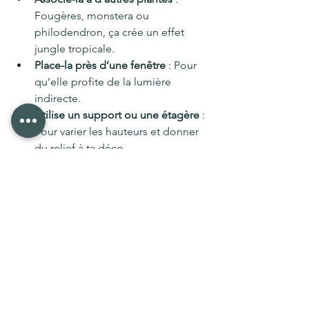
Fougères, monstera ou 
philodendron, ça crée un effet 
jungle tropicale.
Place-la près d’une fenêtre
 : Pour 
qu’elle profite de la lumière 
indirecte.
Utilise un support ou une étagère
 : 
Pour varier les hauteurs et donner 
du relief à ta déco.
N’oublie pas la déco autour
 : Un 
tapis naturel, des coussins aux 
motifs végétaux, et hop, ton 
espace devient cosy et zen.
Prendre soin de ta 
Calathea, c’est facile et 