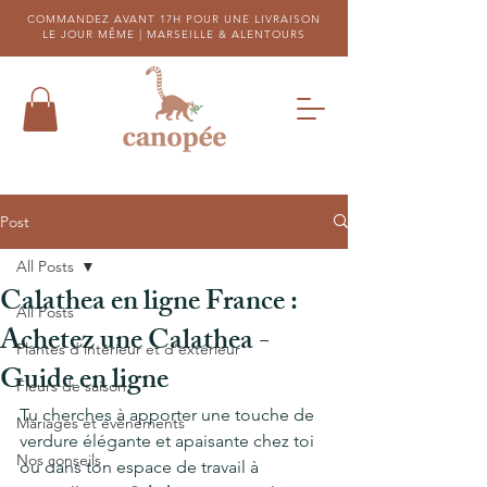
COMMANDEZ AVANT 17H POUR UNE LIVRAISON
LE JOUR MÊME |
MARSEILLE & ALENTOURS
Post
All Posts
Calathea en ligne France :
All Posts
Achetez une Calathea -
Plantes d'intérieur et d'extérieur
Guide en ligne
Fleurs de saison
Tu cherches à apporter une touche de 
Mariages et évènements
verdure élégante et apaisante chez toi 
Nos conseils
ou dans ton espace de travail à 