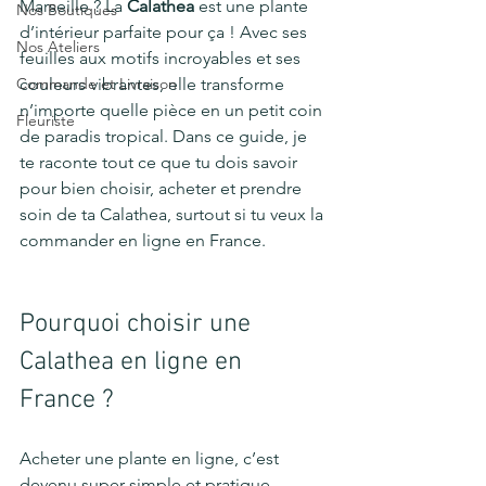
Marseille ? La 
Calathea
 est une plante 
Nos Boutiques
d’intérieur parfaite pour ça ! Avec ses 
Nos Ateliers
feuilles aux motifs incroyables et ses 
Commande et Livraison
couleurs vibrantes, elle transforme 
n’importe quelle pièce en un petit coin 
Fleuriste
de paradis tropical. Dans ce guide, je 
te raconte tout ce que tu dois savoir 
pour bien choisir, acheter et prendre 
soin de ta Calathea, surtout si tu veux la 
commander en ligne en France.
Pourquoi choisir une 
Calathea en ligne en 
France ?
Acheter une plante en ligne, c’est 
devenu super simple et pratique, 