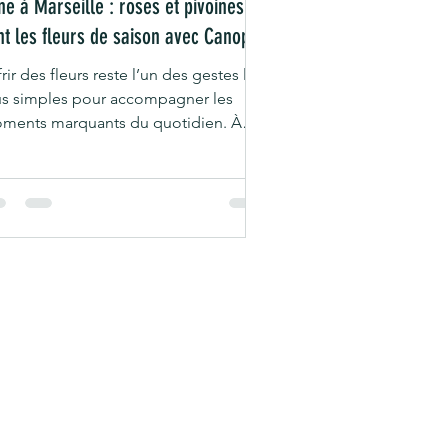
gne à Marseille : roses et pivoines
nt les fleurs de saison avec Canopée
rir des fleurs reste l’un des gestes les
us simples pour accompagner les
ments marquants du quotidien. À
rseille, un bouquet peut célébrer un
niversaire, transmettre un message
affection, remercier un proche ou
mplement marquer une attention
ontanée. Si la rose demeure une fleur
blématique, elle s’inscrit souvent
ez Canopée dans des compositions
lant plusieurs fleurs de saison
mme la pivoine. Cette approche
rmet de créer des bouquets plus
ants, i