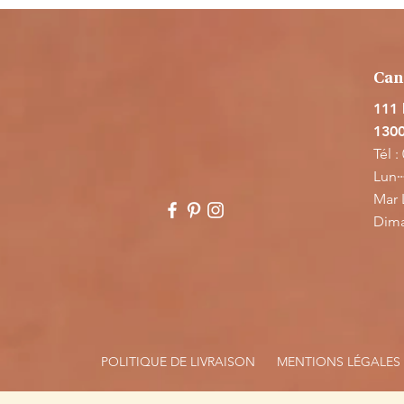
l’environnement ? Je te racont
dans cet article, avec quelques
pratiques et des adres
Can
111
1300
Tél :
Lun⇢
Mar 
​Dim
POLITIQUE DE LIVRAISON
MENTIONS LÉGALES