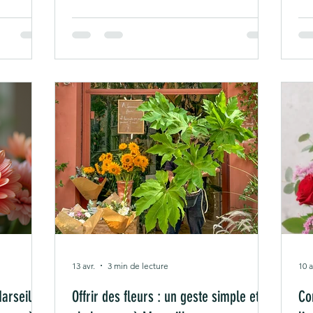
de dernière minute, il est aujourd’hui
est
d’émotion.
possible de faire livrer un bouquet
que
 avons
rapidement dans presque tous les
bou
et
quartiers de la ville. Cependant, toutes
Po
d’offrir
les offres ne proposent pas le même
fl
es : notre
niveau de qualité. Entre les grandes
ce
assée de
enseignes fonctionnant avec des
ou
, une
bouquets standardisés et les fleurist
mans avec
13 avr.
3 min de lecture
10 a
arseille :
Offrir des fleurs : un geste simple et
Co