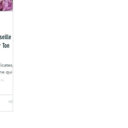
eille :
r Ton
licates,
me qui
lle ou ses
rêvé de
ines pour
cadeau qui
ent s’y
nes
ses de