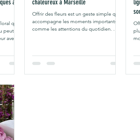
ques à
chaleureux à Marseille
li
so
Offrir des fleurs est un geste simple qui
accompagne les moments importants,
loral qui
Off
comme les attentions du quotidien. 🌼
Ou peut-
pl
Grâce à la livraison de bouquet à
eur avec
mo
Marseille et dans les communes
 de
Ma
alentours, il est facile d’envoyer une
talents
an
surprise florale à un proche. Que ce soit
es,
d’
pour un anniversaire, une célébration ou
occasions.
si
simplement pour faire plaisir, nous
at bouquet
sp
sommes là pour toi ! Chez Canopée,
ment
em
chaque bouquet est imaginé comme
ou tes
ch
une création singulière. Nous
n
mê
privilégions des fleurs françaises et de
le ?
co
sai
pe
viv