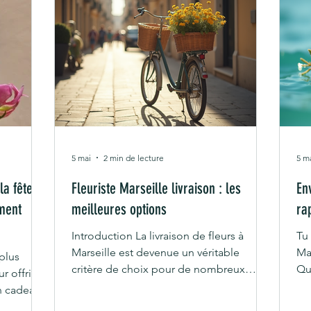
5 mai
2 min de lecture
5 m
a fête
Fleuriste Marseille livraison : les
En
ment
meilleures options
ra
Introduction La livraison de fleurs à
Tu
Marseille est devenue un véritable
Mar
plus
critère de choix pour de nombreux
Qu
 offrir
clients. Que ce soit pour un anniversaire,
rem
un cadeau
une occasion spéciale ou une attention
la 
le,