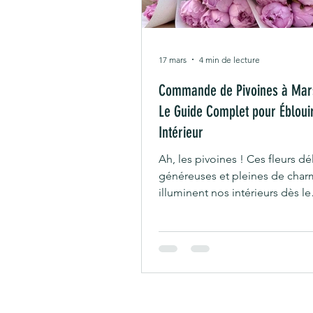
17 mars
4 min de lecture
Commande de Pivoines à Mars
Le Guide Complet pour Ébloui
Intérieur
Ah, les pivoines ! Ces fleurs dé
généreuses et pleines de char
illuminent nos intérieurs dès le
printemps. Si tu habites Marsei
environs, tu as sûrement déjà 
commander une botte de pivo
égayer ta maison ou offrir un 
fait toujours plaisir. Mais comm
prendre ? Où trouver des pivoi
fraîches, locales et respectueu