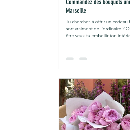
Commandez des bouquets uni
Marseille
Tu cherches à offrir un cadeau f
sort vraiment de l’ordinaire ? 
être veux-tu embellir ton intéri
une touche naturelle et pleine
charme ? Marseille regorge de 
pour créer des bouquets uniqu
adaptés à toutes les envies et 
Ici, je te raconte tout sur l’ach
personnalisé Marseille et com
dénicher la perle rare pour toi 
proches. 🌸 Pourquoi choisir u
bouquet personnalisé à Marseil
Marseille, c’est une ville