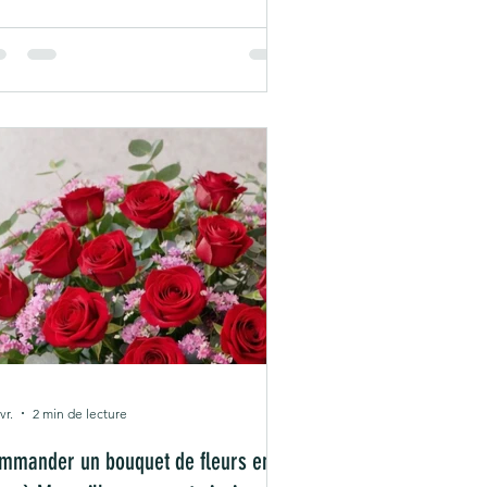
 un vrai plus. Ici, je te raconte tout ce
 tu dois savoir pour faire livrer un
quet frais, joli, et surtout, sans stress.
urquoi choisir un service d’envoi
eurs Marseille rapide ? On a tous connu
 moment où on se dit : "Oh mince, j’ai
blié la date importante !"
vr.
2 min de lecture
mmander un bouquet de fleurs en