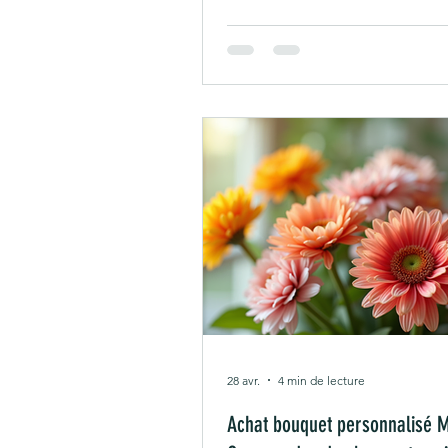
généreuse et toujours pleine 
Chez Canopée Marseille, nous
imaginé une collection courte 
assumée autour de deux façons 
des fleurs pour la Fête des Mèr
Bouquet Signature et notre Br
Pivoines. Deux styles différents
même envie : célébrer les ma
des fleurs fraîches, de saison
28 avr.
4 min de lecture
Achat bouquet personnalisé M