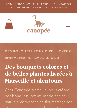
COMMANDEZ AVANT 17H POUR UNE LIVRAISON
LE JOUR MÊME |
MARSEILLE & ALENTOURS
DES BOUQUETS POUR DIRE “JOYEUX
ANNIVERSAIRE” AVEC LE CŒUR
Des bouquets colorés et
de belles plantes livrées à
Marseille et alentours
Chez Canopée Marseille, nous créons
des bouquets joyeux, modernes et
naturels, composés de fleurs françaises
et de saison, cueillies dans le Var.