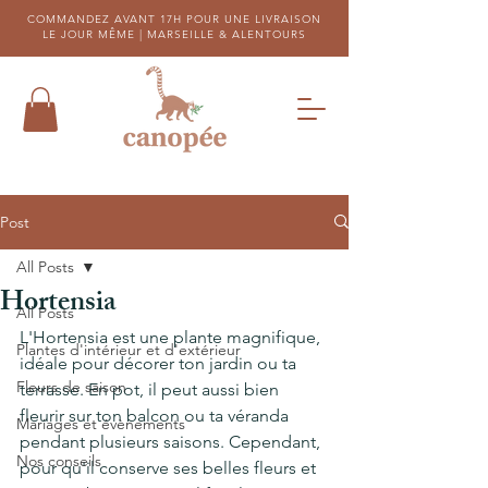
COMMANDEZ AVANT 17H POUR UNE LIVRAISON
LE JOUR MÊME |
MARSEILLE & ALENTOURS
Post
All Posts
Hortensia
All Posts
L'Hortensia est une plante magnifique, 
Plantes d'intérieur et d'extérieur
idéale pour décorer ton jardin ou ta 
Fleurs de saison
terrasse. En pot, il peut aussi bien 
fleurir sur ton balcon ou ta véranda 
Mariages et évènements
pendant plusieurs saisons. Cependant, 
Nos conseils
pour qu'il conserve ses belles fleurs et 