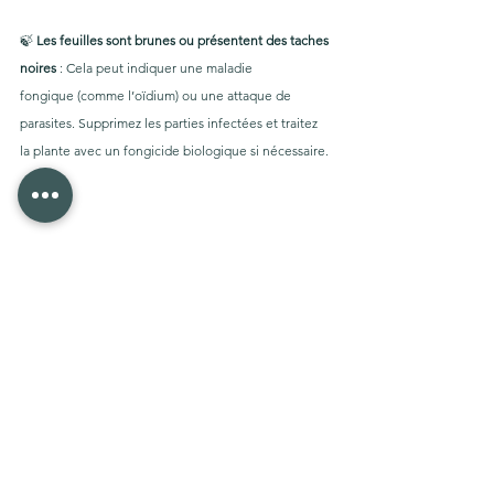
🍃 
Les feuilles sont brunes ou présentent des taches 
noires
 : Cela peut indiquer une maladie 
fongique (comme l’oïdium) ou une attaque de 
parasites. Supprimez les parties infectées et traitez 
la plante avec un fongicide biologique si nécessaire.
Shopper ici !
Plantes d'intérieur et d'extérieur