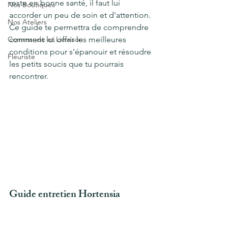
reste en bonne santé, il faut lui 
Nos Boutiques
accorder un peu de soin et d'attention. 
Nos Ateliers
Ce guide te permettra de comprendre 
Commande et Livraison
comment lui offrir les meilleures 
conditions pour s'épanouir et résoudre 
Fleuriste
les petits soucis que tu pourrais 
rencontrer.
Guide entretien Hortensia 