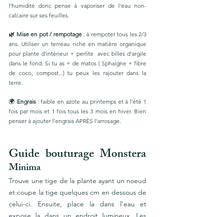
l’humidité donc pense à vaporiser de l'eau non-
calcaire sur ses feuilles.
🌿 Mise en pot / rempotage
 : à rempoter tous les 2/3 
ans. Utiliser un terreau riche en matière organique 
pour plante d'intérieur + perlite  avec billes d'argile 
dans le fond. Si tu as + de matos ( Sphaigne + fibre 
de coco, compost...) tu peux les rajouter dans la 
terre. 
🌍
 Engrais
 : faible en azote au printemps et à l'été 1 
fois par mois et 1 fois tous les 3 mois en hiver. Bien 
penser à ajouter l'engrais APRÈS l'arrosage.
Guide bouturage Monstera 
Minima
Trouve une tige de la plante ayant un noeud 
et coupe la tige quelques cm en dessous de 
celui-ci. Ensuite, place la dans l'eau et 
expose la dans un endroit lumineux. Les 