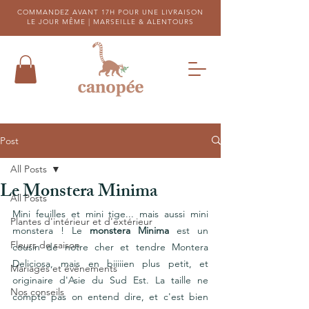
COMMANDEZ AVANT 17H POUR UNE LIVRAISON
LE JOUR MÊME |
MARSEILLE & ALENTOURS
Post
All Posts
Le Monstera Minima
All Posts
Mini feuilles et mini tige... mais aussi mini 
Plantes d'intérieur et d'extérieur
monstera ! Le
monstera Minima
 est un 
Fleurs de saison
cousin de notre cher et tendre Montera 
Deliciosa, mais en biiiiien plus petit, et 
Mariages et évènements
originaire d'Asie du Sud Est. La taille ne 
Nos conseils
compte pas on entend dire, et c'est bien 