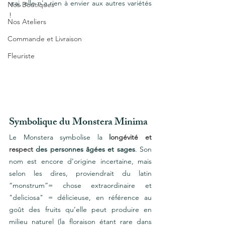
vrai, elle n'a rien à envier aux autres variétés 
Nos Boutiques
!
Nos Ateliers
Commande et Livraison
Fleuriste
Symbolique du Monstera Minima 
Le Monstera symbolise la 
l
ongévité et 
respect
 des personnes âgées et sages
. Son 
nom est encore d’origine incertaine, mais 
selon les dires, proviendrait du latin 
“monstrum”= chose extraordinaire et 
"deliciosa" = délicieuse, en référence au 
goût des fruits qu’elle peut produire en 
milieu naturel (la floraison étant rare dans 