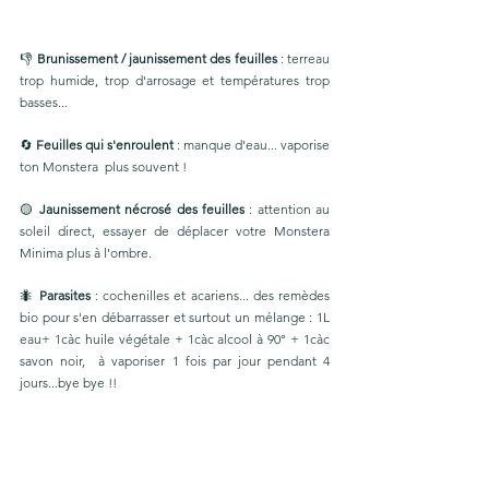
👎 
Brunissement / jaunissement des feuilles
 : terreau 
trop humide, trop d'arrosage et températures trop 
basses... 
🔄 
Feuilles qui s'enroulent
 : manque d'eau... vaporise 
ton Monstera  plus souvent !
🟡
 Jaunissement nécrosé des feuilles
 : attention au 
soleil direct, essayer de déplacer votre Monstera 
Minima plus à l'ombre.
🐜 
Parasites 
: cochenilles et acariens... des remèdes 
bio pour s'en débarrasser et surtout un mélange : 1L 
eau+ 1càc huile végétale + 1càc alcool à 90° + 1càc  
savon noir,  à vaporiser 1 fois par jour pendant 4 
jours...bye bye !! 