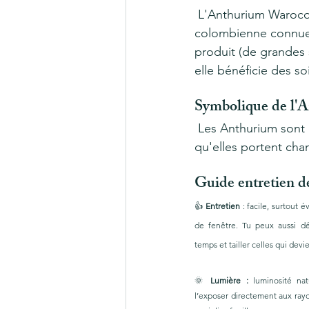
 L'Anthurium Warocqueanum  aussi surnommée "Queen anthurium", est une plante 
colombienne connue po
produit (de grandes s
elle bénéficie des so
Symbolique de l
 Les Anthurium sont des plantes qui symbolisent l'hospitalité. Il est également pensé 
qu'elles portent cha
Guide entretien 
👍 
Entretien
 : facile, surtout 
de fenêtre. Tu peux aussi dé
temps et tailler celles qui devi
🌞 
Lumière :
 luminosité nat
l’exposer directement aux rayon