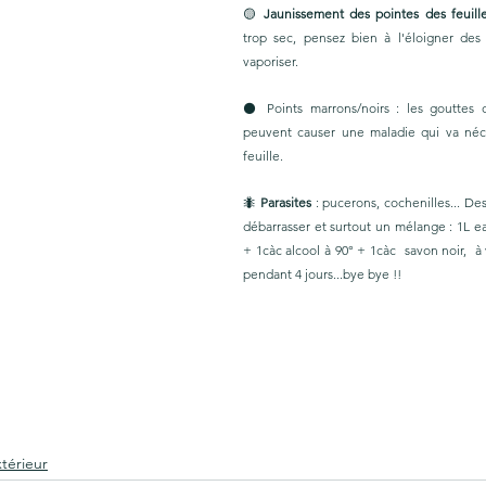
🟡 
Jaunissement des pointes des feuill
trop sec, pensez bien à l'éloigner des 
vaporiser. 
⚫️ Points marrons/noirs : les gouttes d
peuvent causer une maladie qui va nécro
feuille. 
🐜 
Parasites 
: pucerons, cochenilles... De
débarrasser et surtout un mélange : 1L e
+ 1càc alcool à 90° + 1càc  savon noir,  à v
pendant 4 jours...bye bye !! 
xtérieur