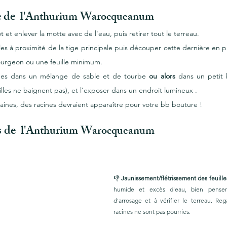
 de 
 l'Anthurium Warocqueanum 
t et enlever la motte avec de l'eau, puis retirer tout le terreau. 
lles à proximité de la tige principale puis découper cette dernière en pl
ourgeon ou une feuille minimum. 
iges dans un mélange de sable et de tourbe 
ou alors
 dans un petit 
illes ne baignent pas), et l'exposer dans un endroit lumineux . 
nes, des racines devraient apparaître pour votre bb bouture ! 
 de 
 l'Anthurium Warocqueanum 
👎 
Jaunissement/flétrissement des feuille
humide et excès d'eau, bien penser 
d'arrosage et à vérifier le terreau. Reg
racines ne sont pas pourries.