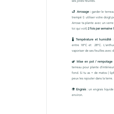
ses jolies feuilles. 
🛁  Arrosage : 
garder le terre
trempé !)  utiliser votre doigt po
Arrose ta plante avec un verre 
toi qui voit) 
2 fois par semaine l
🌡 Température et humidité 
entre 18°C et  28°C. L'anthu
vaporiser de ses feuilles avec d
🌿 Mise en pot / rempotage
 
terreau pour plante d'intérieur 
fond. Si tu as + de matos ( Sph
peux les rajouter dans la terre. 
🌍
 Engrais
 : un engrais liquide
environ. 