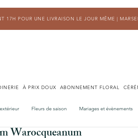
 17H POUR UNE LIVRAISON LE JOUR MÊME |
MARSE
DINERIE
À PRIX DOUX
ABONNEMENT FLORAL
CÉRÉ
'extérieur
Fleurs de saison
Mariages et évènements
um Warocqueanum
s
Commande et Livraison
Fleuriste