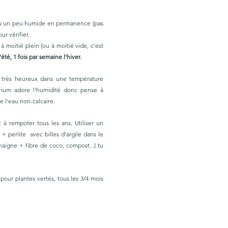
au un peu humide en permanence (pas 
ur vérifier. 
à moitié plein (ou à moitié vide, c'est 
'été, 1 fois par semaine l'hiver. 
: très heureux dans une température 
rium adore l’humidité donc pense à 
e l'eau non-calcaire. 
: à rempoter tous les ans. Utiliser un 
+ perlite  avec billes d'argile dans le 
aigne + fibre de coco, compost...) tu 
 pour plantes vertes, tous les 3/4 mois 