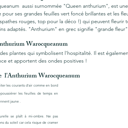
ur ses grandes feuilles vert foncé brillantes et les fleu
pathes rouges, top pour la déco !) qui peuvent fleurir t
ins adaptés. "Anthurium" en grec signifie "grande fleur"
'Anthurium Warocqueanum 
nce et apportent des ondes positives ! 
de  l'Anthurium Warocqueanum 
éviter les courants d'air comme en bord 
poussiérer les feuilles de temps en 
ennent jaune . 
urelle se plaît à mi-ombre. Ne pas 
s du soleil car cela risque de cramer 