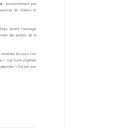
es
 : environnement pas 
sources de chaleur et 
'eau durant l'arrosage 
ser des parties de la 
s remèdes bio pour s'en 
au+ 1càc huile végétale 
aporiser 1 fois par jour 