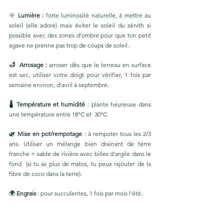
🌞 
Lumière :
 forte luminosité naturelle, à mettre au 
soleil (elle adore) mais éviter le soleil du zénith si 
possible avec des zones d'ombre pour que ton petit 
agave ne prenne pas trop de coups de soleil.
🛁  Arrosage : 
arroser dès que le terreau en surface 
est sec, utiliser votre doigt pour vérifier, 1 fois par 
semaine environ, d'avril à septembre. 
🌡 Température et humidité 
: plante heureuse dans 
une température entre 18°C et  30°C. 
🌿 Mise en pot/rempotage
 : à rempoter tous les 2/3 
ans. Utiliser un mélange bien drainant de terre 
franche + sable de rivière avec billes d'argile dans le 
fond  (si tu as plus de matos, tu peux rajouter de la 
fibre de coco dans la terre).
🌍
 Engrais
 : pour succulentes, 1 fois par mois l'été. 