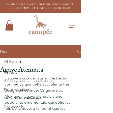
COMMANDEZ AVANT 17H POUR UNE LIVRAISON
LE JOUR MÊME |
MARSEILLE & ALENTOURS
Post
All Posts
Agave Atenuata
All Posts
L'agave à cou de cygne, c'est aussi 
Plantes d'intérieur et d'extérieur
comme ça que cette succulente très 
Fleurs de saison
design est connue. Originaire du 
Mexique, l'agave atenuata à une 
Mariages et évènements
popularité ornementale qui défie les 
Nos conseils
lois de la déco, à tel point que les 