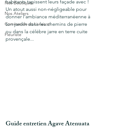
habitants tapissent leurs façade avec ! 
Nos Boutiques
Un atout aussi non-négligeable pour 
Nos Ateliers
donner l'ambiance méditerranéenne à 
Commande et Livraison
ton jardin dans les chemins de pierre 
ou dans la célèbre jarre en terre cuite 
Fleuriste
provençale...
Guide entretien Agave Atenuata