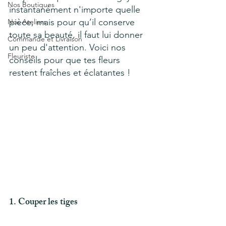
Nos Boutiques
instantanément n'importe quelle 
pièce, mais pour qu’il conserve 
Nos Ateliers
toute sa beauté, il faut lui donner 
Commande et Livraison
un peu d'attention. Voici nos 
Fleuriste
conseils pour que tes fleurs 
restent fraîches et éclatantes !
1. Couper les tiges