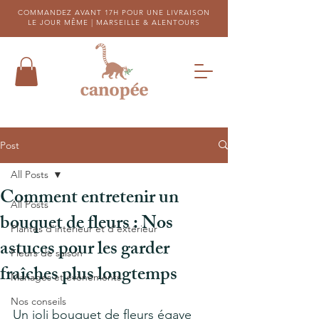
COMMANDEZ AVANT 17H POUR UNE LIVRAISON
LE JOUR MÊME |
MARSEILLE & ALENTOURS
Post
All Posts
Comment entretenir un
All Posts
bouquet de fleurs : Nos
Plantes d'intérieur et d'extérieur
astuces pour les garder
Fleurs de saison
fraîches plus longtemps
Mariages et évènements
Nos conseils
Un joli bouquet de fleurs égaye 