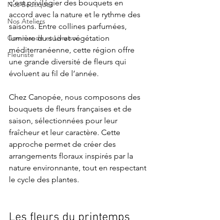
c’est privilégier des bouquets en 
Nos Boutiques
accord avec la nature et le rythme des 
Nos Ateliers
saisons. Entre collines parfumées, 
Commande et Livraison
lumière du sud et végétation 
méditerranéenne, cette région offre 
Fleuriste
une grande diversité de fleurs qui 
évoluent au fil de l’année.
Chez Canopée, nous composons des 
bouquets de fleurs françaises et de 
saison, sélectionnées pour leur 
fraîcheur et leur caractère. Cette 
approche permet de créer des 
arrangements floraux inspirés par la 
nature environnante, tout en respectant 
le cycle des plantes.
Les fleurs du printemps