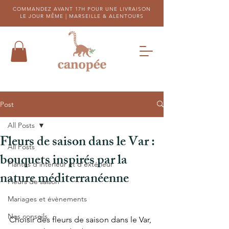
COMMANDEZ AVANT 17H POUR UNE LIVRAISON
LE JOUR MÊME |
MARSEILLE & ALENTOURS
Post
All Posts
Fleurs de saison dans le Var :
All Posts
bouquets inspirés par la
Plantes d'intérieur et d'extérieur
nature méditerranéenne
Fleurs de saison
Mariages et évènements
Nos conseils
Choisir des fleurs de saison dans le Var, 