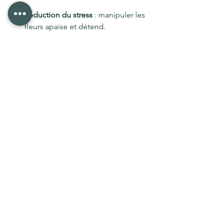
Réduction du stress
 : manipuler les 
fleurs apaise et détend.
Stimulation de la créativité
 : tu 
explores des formes, des 
couleurs, des textures.
Satisfaction personnelle
 : voir le 
résultat de tes efforts, c’est 
gratifiant.
Lien social
 : partager cette passion 
avec d’autres, c’est enrichissant.
Alors, prêt à te lancer ? Marseille 
t’attend avec ses fleurs, ses ateliers et 
son ambiance unique.
J’espère que cette plongée dans les 
ateliers floraux à Marseille t’a donné 