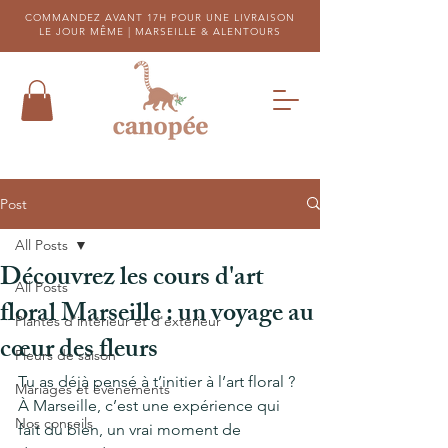
COMMANDEZ AVANT 17H POUR UNE LIVRAISON
LE JOUR MÊME |
MARSEILLE & ALENTOURS
Post
All Posts
Découvrez les cours d'art
All Posts
floral Marseille : un voyage au
Plantes d'intérieur et d'extérieur
cœur des fleurs
Fleurs de saison
Tu as déjà pensé à t’initier à l’art floral ? 
Mariages et évènements
À Marseille, c’est une expérience qui 
Nos conseils
fait du bien, un vrai moment de 