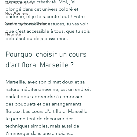
détente et de créativité. Moi, j’ai 
Nos Boutiques
plongé dans cet univers coloré et 
Nos Ateliers
parfumé, et je te raconte tout ! Entre 
Commande et Livraison
ateliers, conseils et astuces, tu vas voir 
que c’est accessible à tous, que tu sois 
Fleuriste
débutant ou déjà passionné.
Pourquoi choisir un cours 
d'art floral Marseille ?
Marseille, avec son climat doux et sa 
nature méditerranéenne, est un endroit 
parfait pour apprendre à composer 
des bouquets et des arrangements 
floraux. Les cours d'art floral Marseille 
te permettent de découvrir des 
techniques simples, mais aussi de 
t’immerger dans une ambiance 