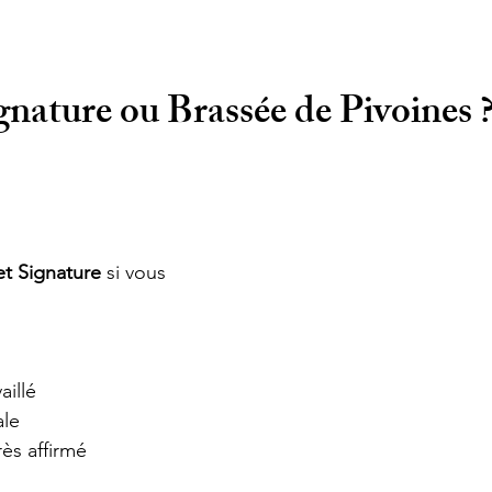
nature ou Brassée de Pivoines 
t Signature
 si vous 
illé  
le  
ès affirmé