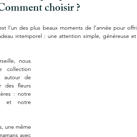
 Comment choisir ?
st l’un des plus beaux moments de l’année pour offrir 
deau intemporel : une attention simple, généreuse et t
eille
, nous 
collection 
 autour de 
r des fleurs 
pour la Fête des Mères : notre 
 et notre 
ts, une même 
 mamans avec 