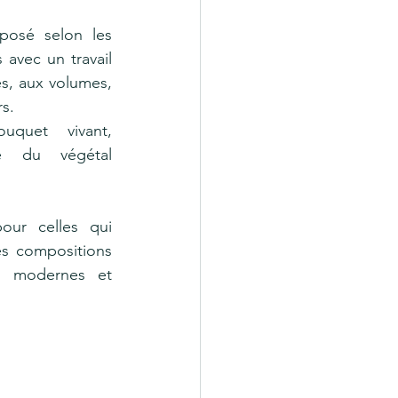
osé selon les 
 avec un travail 
es, aux volumes, 
rs.
quet vivant, 
é du végétal 
our celles qui 
es compositions 
s modernes et 