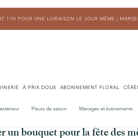
 17H POUR UNE LIVRAISON LE JOUR MÊME |
MARSE
DINERIE
À PRIX DOUX
ABONNEMENT FLORAL
CÉRÉ
'extérieur
Fleurs de saison
Mariages et évènements
un bouquet pour la fête des mè
s
Commande et Livraison
Fleuriste