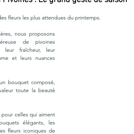
 Pivoines : Le grand geste de saison
des fleurs les plus attendues du printemps.
ères, nous proposons 
reuse de pivoines 
 leur fraîcheur, leur 
lume et leurs nuances 
u’un bouquet composé, 
aleur toute la beauté 
t pour celles qui aiment 
ouquets élégants, les 
es fleurs iconiques de 