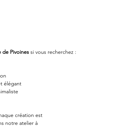
 de Pivoines
 si vous recherchez :  
son 
t élégant 
imaliste
haque création est 
s notre atelier à 